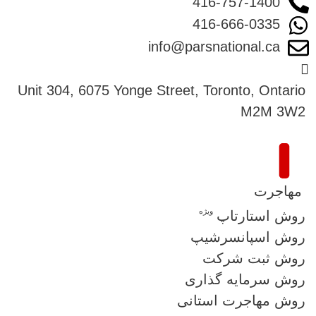
416-757-1400
416-666-0335
info@parsnational.ca
Unit 304, 6075 Yonge Street, Toronto, Ontario
M2M 3W2
مهاجرت
ویژه
روش استارتاپ
روش اسپانسرشیپ
روش ثبت شرکت
روش سرمایه گذاری
روش مهاجرت استانی